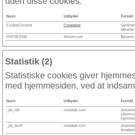
uden disse cookies.
Navn
Udbyder
Formål
CookieConsent
Cookiebot
Gemmer b
aktuell
PHPSESSID
skivum.com
Bevarer 
Statistik (2)
Statistiske cookies giver hjemmesi
med hjemmesiden, ved at indsaml
Navn
Udbyder
Formål
_pk_id#
cmsstats.com
Indsamle
såsom an
hjemmesi
_pk_ses#
cmsstats.com
Anvendes
besøgend