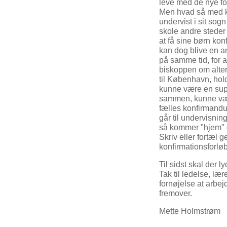
leve med de nye for
Men hvad så med k
undervist i sit sog
skole andre steder 
at få sine børn kon
kan dog blive en a
på samme tid, for a
biskoppen om alter
til København, hol
kunne være en supe
sammen, kunne væ
fælles konfirmandun
går til undervisni
så kommer "hjem" og
Skriv eller fortæl 
konfirmationsforløb
Til sidst skal der 
Tak til ledelse, læ
fornøjelse at arbe
fremover.
Mette Holmstrøm