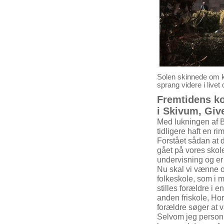
Solen skinnede om k
sprang videre i livet
Fremtidens ko
i Skivum, Giv
Med lukningen af B
tidligere haft en 
Forstået sådan at d
gået på vores skole
undervisning og er 
Nu skal vi vænne os
folkeskole, som i 
stilles forældre i 
anden friskole, Ho
forældre søger at v
Selvom jeg personl